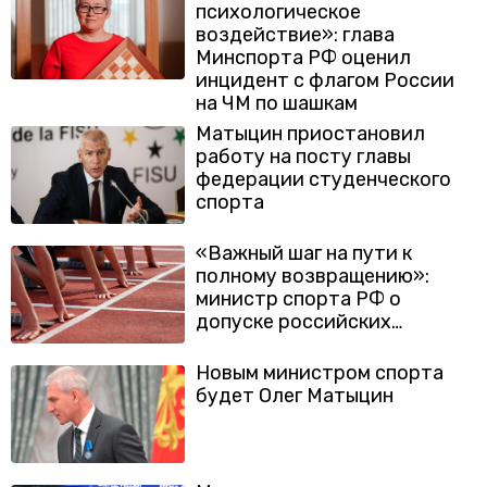
психологическое
воздействие»: глава
Минспорта РФ оценил
инцидент с флагом России
на ЧМ по шашкам
Матыцин приостановил
работу на посту главы
федерации студенческого
спорта
«Важный шаг на пути к
полному возвращению»:
министр спорта РФ о
допуске российских
легкоатлетов к
международным
Новым министром спорта
соревнованиям
будет Олег Матыцин