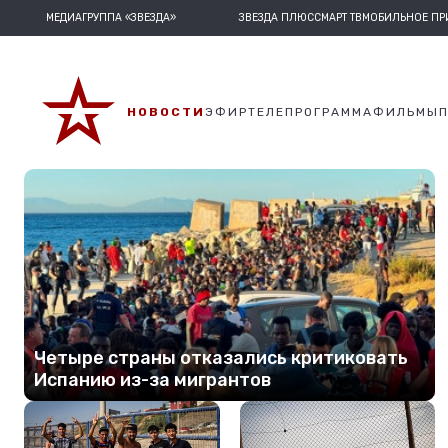
МЕДИАГРУППА «ЗВЕЗДА»
ЗВЕЗДА ПЛЮС
СМАРТ ТВ
МОБИЛЬНОЕ П
НОВОСТИ
ЭФИР
ТЕЛЕПРОГРАММА
ФИЛЬМЫ
Четыре страны отказались критиковать
Испанию из-за мигрантов