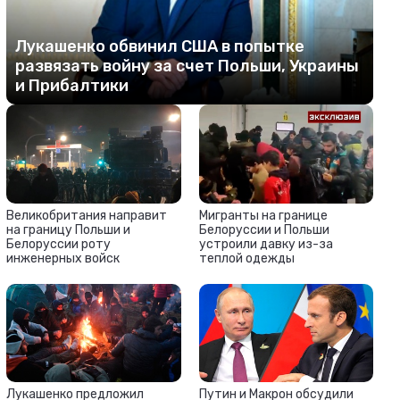
Лукашенко обвинил США в попытке
развязать войну за счет Польши, Украины
и Прибалтики
Великобритания направит
Мигранты на границе
на границу Польши и
Белоруссии и Польши
Белоруссии роту
устроили давку из-за
инженерных войск
теплой одежды
Лукашенко предложил
Путин и Макрон обсудили