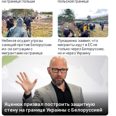
на границе Польши
польской границе
Небензя осудил угрозы
Лукашенко заявил, что
санкций против Белоруссии
мигранты идут в ЕС не
из-за ситуации с
только через Белоруссию,
мигрантами на границе
но и через Украину
Яценюк призвал построить защитную
стену на границе Украины с Белоруссией