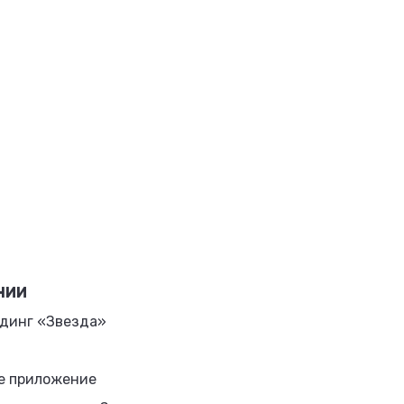
НИИ
динг «Звезда»
е приложение