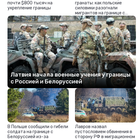
почти $800 тысяч на
гранаты: как польские
укрепление границы
силовики разогнали
мигрантов на границе с
Белоруссией
Латвия начала военные учения у границы
с Россией и Белоруссией
В Польше сообщили о гибели
Лавров назвал
солдата на границе с
пустословием обвинения в
Белоруссией из-за
сторону РФ в миграционном