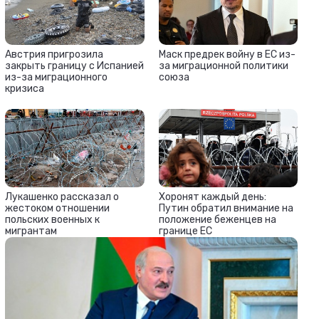
Австрия пригрозила
Маск предрек войну в ЕС из-
закрыть границу с Испанией
за миграционной политики
из-за миграционного
союза
кризиса
Лукашенко рассказал о
Хоронят каждый день:
жестоком отношении
Путин обратил внимание на
польских военных к
положение беженцев на
мигрантам
границе ЕС