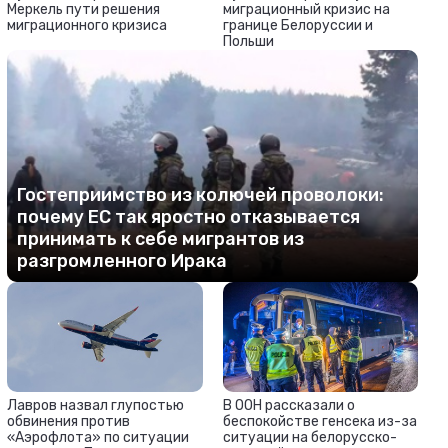
Меркель пути решения
миграционный кризис на
миграционного кризиса
границе Белоруссии и
Польши
Гостеприимство из колючей проволоки:
почему ЕС так яростно отказывается
принимать к себе мигрантов из
разгромленного Ирака
Лавров назвал глупостью
В ООН рассказали о
обвинения против
беспокойстве генсека из-за
«Аэрофлота» по ситуации
ситуации на белорусско-