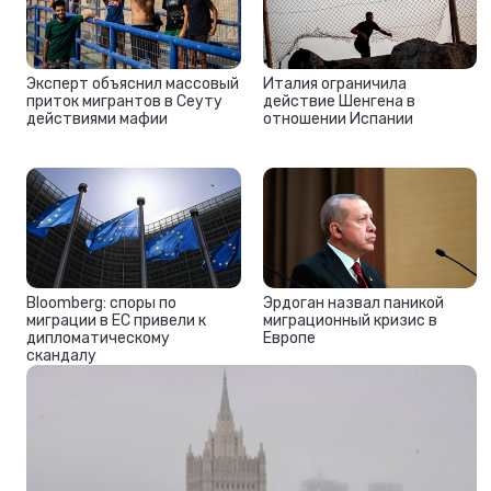
Эксперт объяснил массовый
Италия ограничила
приток мигрантов в Сеуту
действие Шенгена в
действиями мафии
отношении Испании
Bloomberg: споры по
Эрдоган назвал паникой
миграции в ЕС привели к
миграционный кризис в
дипломатическому
Европе
скандалу