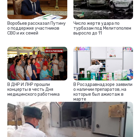
Воробьев рассказал Путину
Число жертв удара по
о поддержке участников
турбазам под Мелитополем
СВО и их семей
выросло до 11
В ДНР И ЛНР прошли
В Росздравнадзоре заявили
концерты в честь Дня
о наличии препаратов, на
медицинского работника
которые был ажиотаж в
марте