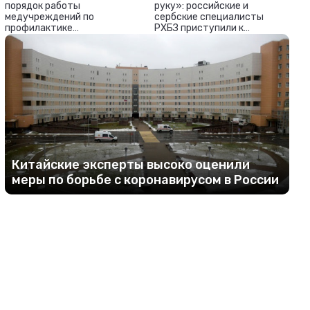
порядок работы
руку»: российские и
медучреждений по
сербские специалисты
профилактике
РХБЗ приступили к
коронавируса
дезинфекции
медучреждений Белграда и
Ниша
Китайские эксперты высоко оценили
меры по борьбе с коронавирусом в России