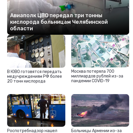
Авиаполк ЦВО передал три тонны
кислорода больницам Челябинской
области
Москва потеряла 700
В ЮВО готовятся передать
миллиардов рублей из-за
медучреждениям РФ более
пандемии COVID-19
20 тонн кислорода
Роспотребнадзор нашел
Больницы Армении из-за