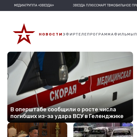
МЕДИАГРУППА «ЗВЕЗДА»
ЗВЕЗДА ПЛЮС
СМАРТ ТВ
МОБИЛЬНОЕ П
НОВОСТИ
ЭФИР
ТЕЛЕПРОГРАММА
ФИЛЬМЫ
В оперштабе сообщили о росте числа
погибших из-за удара ВСУ в Геленджике