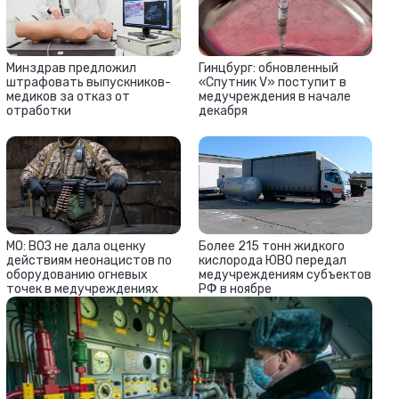
Минздрав предложил
Гинцбург: обновленный
штрафовать выпускников-
«Спутник V» поступит в
медиков за отказ от
медучреждения в начале
отработки
декабря
МО: ВОЗ не дала оценку
Более 215 тонн жидкого
действиям неонацистов по
кислорода ЮВО передал
оборудованию огневых
медучреждениям субъектов
точек в медучреждениях
РФ в ноябре