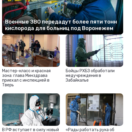
Военные ЗВО передадут более пяти тонн
кислорода для больниц под Воронежем
Мастер-класс и красная
Бойцы РХБЗ обработали
зона: глава Минздрава
медучреждения в
приехал с инспекцией в
Забайкалье
Тверь
В РФ вступает в силу новый
«Рады работать рука об