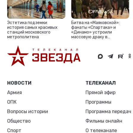
Эстетика подземки:
Битва на «Маяковской»:
история самых красивых
фанаты «Спартака» и
станций московского
«Динамо» устроили
метрополитена
массовую драку в
московском метро
НОВОСТИ
ТЕЛЕКАНАЛ
Армия
Прямой эфир
ОПК
Программы
Вопросы истории
Программа передач
Общество
Фильмы онлайн
Спорт
О телеканале