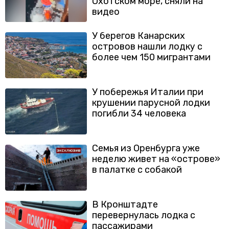
Охотском море, сняли на
видео
У берегов Канарских
островов нашли лодку с
более чем 150 мигрантами
У побережья Италии при
крушении парусной лодки
погибли 34 человека
Семья из Оренбурга уже
неделю живет на «острове»
в палатке с собакой
В Кронштадте
перевернулась лодка с
пассажирами