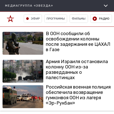
МЕДИАГРУППА «ЗВЕЗДА»
ЭФИР
ПРОГРАММЫ
ФИЛЬМЫ
РАДИО
В ООН сообщили об
освобождении колонны
после задержания ее ЦАХАЛ
в Газе
Армия Израиля остановила
колонну ООН из-за
разведданных о
палестинцах
Российская военная полиция
обеспечила возвращение
гумконвоя ООН из лагеря
«Эр-Рукбан»