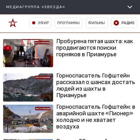
МЕДИАГРУППА «ЗВЕЗДА»
ЭФИР
ПРОГРАММЫ
ФИЛЬМЫ
РАДИО
Пробурена пятая шахта: как
продвигаются поиски
горняков в Приамурье
Горноспасатель Гофштейн
рассказал о шансах достать
людей из шахты в
Приамурье
Горноспасатель Гофштейн: в
аварийной шахте «Пионер»
холодно и не хватает
воздуха