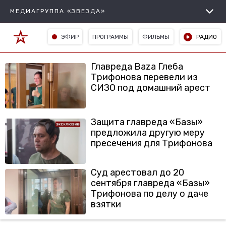
МЕДИАГРУППА «ЗВЕЗДА»
ЭФИР
ПРОГРАММЫ
ФИЛЬМЫ
РАДИО
Главреда Baza Глеба
Трифонова перевели из
СИЗО под домашний арест
Защита главреда «Базы»
предложила другую меру
пресечения для Трифонова
Суд арестовал до 20
сентября главреда «Базы»
Трифонова по делу о даче
взятки