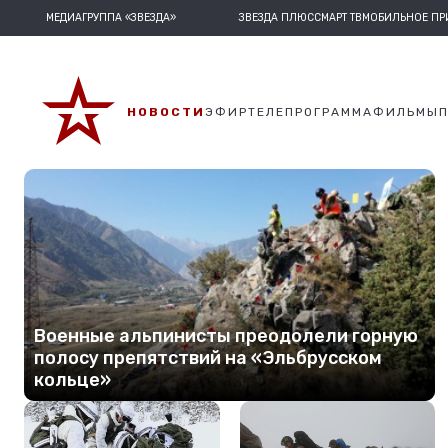
МЕДИАГРУППА «ЗВЕЗДА»
ЗВЕЗДА ПЛЮС
СМАРТ ТВ
МОБИЛЬНОЕ П
НОВОСТИ
ЭФИР
ТЕЛЕПРОГРАММА
ФИЛЬМЫ
Военные альпинисты преодолели горную
полосу препятствий на «Эльбрусском
кольце»