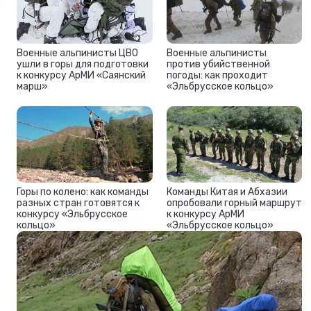
Военные альпинисты ЦВО
Военные альпинисты
ушли в горы для подготовки
против убийственной
к конкурсу АрМИ «Саянский
погоды: как проходит
марш»
«Эльбрусское кольцо»
Горы по колено: как команды
Команды Китая и Абхазии
разных стран готовятся к
опробовали горный маршрут
конкурсу «Эльбрусское
к конкурсу АрМИ
кольцо»
«Эльбрусское кольцо»