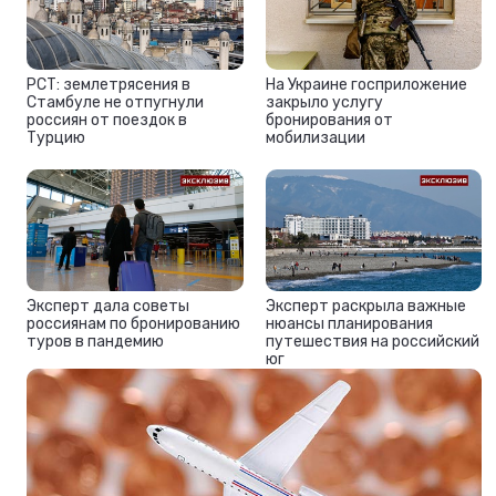
РСТ: землетрясения в
На Украине госприложение
Стамбуле не отпугнули
закрыло услугу
россиян от поездок в
бронирования от
Турцию
мобилизации
Эксперт дала советы
Эксперт раскрыла важные
россиянам по бронированию
нюансы планирования
туров в пандемию
путешествия на российский
юг