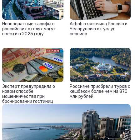
Невозвратные тарифы в
Airbnb отключила Россию и
российских отелях могут
Белоруссию от услуг
ввести в 2025 году
сервиса
Россияне приобрели туров с
Эксперт предупредила о
кешбэком более чем на 870
новом способе
млн рублей
мошенничества при
бронировании гостиниц