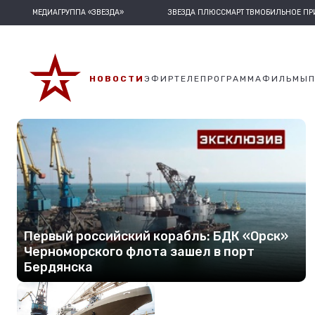
МЕДИАГРУППА «ЗВЕЗДА»
ЗВЕЗДА ПЛЮС
СМАРТ ТВ
МОБИЛЬНОЕ П
НОВОСТИ
ЭФИР
ТЕЛЕПРОГРАММА
ФИЛЬМЫ
Первый российский корабль: БДК «Орск»
Черноморского флота зашел в порт
Бердянска