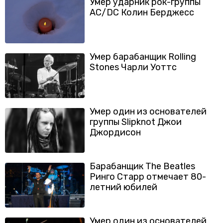
Умер ударник рок-группы
AC/DC Колин Берджесс
Умер барабанщик Rolling
Stones Чарли Уоттс
Умер один из основателей
группы Slipknot Джои
Джордисон
Барабанщик The Beatles
Ринго Старр отмечает 80-
летний юбилей
Умер один из основателей