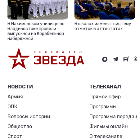
В школах изменят систему
В Нахимовском училище во
отметок в аттестатах
Владивостоке провели
выпускной на Корабельной
набережной
НОВОСТИ
ТЕЛЕКАНАЛ
Армия
Прямой эфир
ОПК
Программы
Вопросы истории
Программа передач
Общество
Фильмы онлайн
Спорт
О телеканале