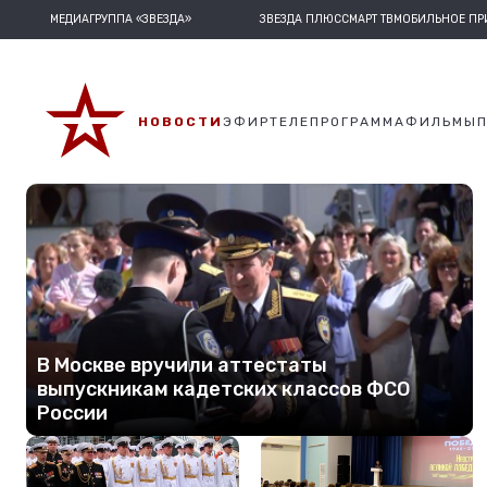
МЕДИАГРУППА «ЗВЕЗДА»
ЗВЕЗДА ПЛЮС
СМАРТ ТВ
МОБИЛЬНОЕ П
НОВОСТИ
ЭФИР
ТЕЛЕПРОГРАММА
ФИЛЬМЫ
В Москве вручили аттестаты
выпускникам кадетских классов ФСО
России