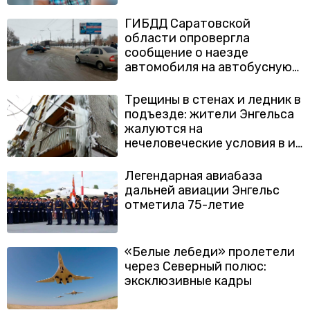
ГИБДД Саратовской
области опровергла
сообщение о наезде
автомобиля на автобусную
остановку
Трещины в стенах и ледник в
подъезде: жители Энгельса
жалуются на
нечеловеческие условия в их
домах
Легендарная авиабаза
дальней авиации Энгельс
отметила 75-летие
«Белые лебеди» пролетели
через Северный полюс:
эксклюзивные кадры