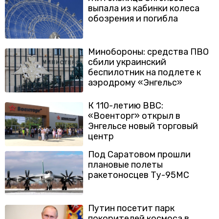
выпала из кабинки колеса
обозрения и погибла
Минобороны: средства ПВО
сбили украинский
беспилотник на подлете к
аэродрому «Энгельс»
К 110-летию ВВС:
«Военторг» открыл в
Энгельсе новый торговый
центр
Под Саратовом прошли
плановые полеты
ракетоносцев Ту-95МС
Путин посетит парк
покорителей космоса в