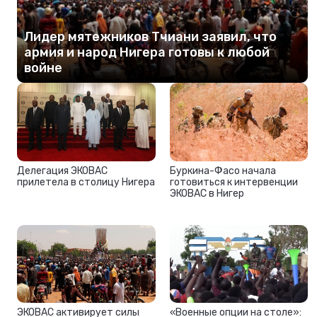
Лидер мятежников Тчиани заявил, что
армия и народ Нигера готовы к любой
войне
Делегация ЭКОВАС
Буркина-Фасо начала
прилетела в столицу Нигера
готовиться к интервенции
ЭКОВАС в Нигер
ЭКОВАС активирует силы
«Военные опции на столе»: