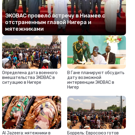
ЭКОВАС провело встречу в Ниамее с
отстраненным главой Нигера и
мятежниками
Определена дата военного
В Гане планируют обсудить
вмешательства ЭКОВАС в
дату возможной
ситуацию в Нигере
интервенции ЭКОВАС в
Нигер
Al Jazeera: мятежники в
Боррель: Евросоюз готов