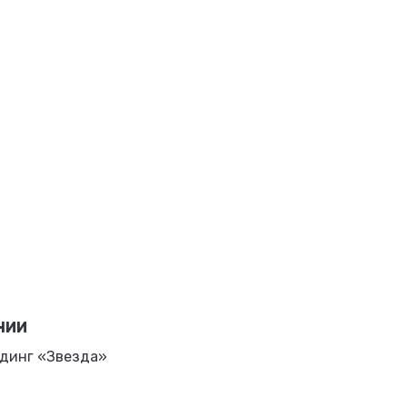
НИИ
динг «Звезда»