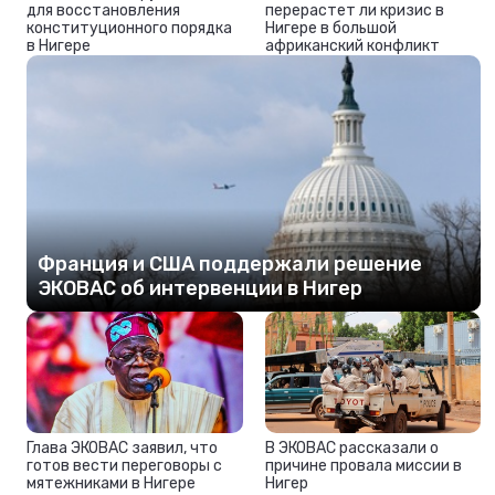
для восстановления
перерастет ли кризис в
конституционного порядка
Нигере в большой
в Нигере
африканский конфликт
Франция и США поддержали решение
ЭКОВАС об интервенции в Нигер
Глава ЭКОВАС заявил, что
В ЭКОВАС рассказали о
готов вести переговоры с
причине провала миссии в
мятежниками в Нигере
Нигер