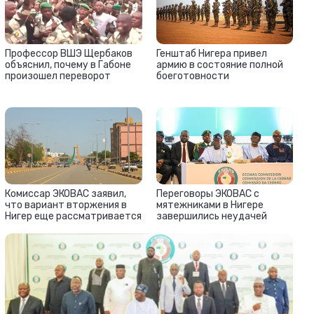
Профессор ВШЭ Щербаков
Генштаб Нигера привел
объяснил, почему в Габоне
армию в состояние полной
произошел переворот
боеготовности
Комиссар ЭКОВАС заявил,
Переговоры ЭКОВАС с
что вариант вторжения в
мятежниками в Нигере
Нигер еще рассматривается
завершились неудачей