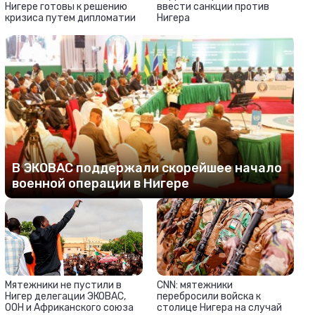
Нигере готовы к решению
ввести санкции против
кризиса путем дипломатии
Нигера
В ЭКОВАС поддержали скорейшее начало
военной операции в Нигере
Мятежники не пустили в
CNN: мятежники
Нигер делегации ЭКОВАС,
перебросили войска к
ООН и Африканского союза
столице Нигера на случай