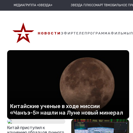
МЕДИАГРУППА «ЗВЕЗДА»
ЗВЕЗДА ПЛЮС
СМАРТ ТВ
МОБИЛЬНОЕ П
НОВОСТИ
ЭФИР
ТЕЛЕПРОГРАММА
ФИЛЬМЫ
Китайские ученые в ходе миссии
«Чанъэ-5» нашли на Луне новый минерал
Китай приступил к
изучению образцов лунного