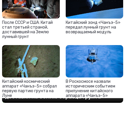
После СССР и США: Китай
Китайский зонд «Чанъэ-5»
стал третьей страной,
передал лунный грунт на
доставившей на Землю
возвращаемый модуль
лунный грунт
Китайский космический
В Роскосмосе назвали
аппарат «Чанъэ-5» собрал
историческим событием
Китай запустил зонд на Луну для
первую партию грунта на
прилунение китайского
Луне
аппарата «Чанъэ-5»
доставки на Землю образца грунта