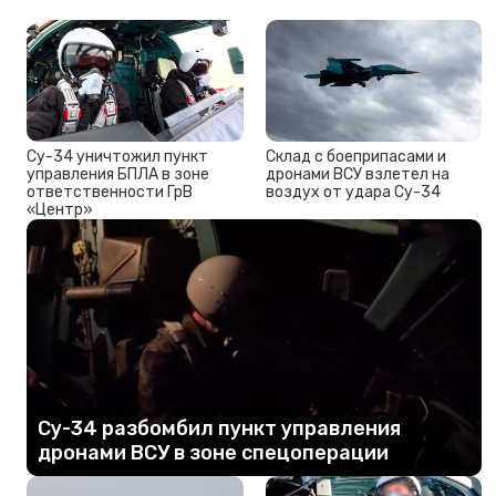
Су-34 уничтожил пункт
Склад с боеприпасами и
управления БПЛА в зоне
дронами ВСУ взлетел на
ответственности ГрВ
воздух от удара Су-34
«Центр»
Су-34 разбомбил пункт управления
дронами ВСУ в зоне спецоперации