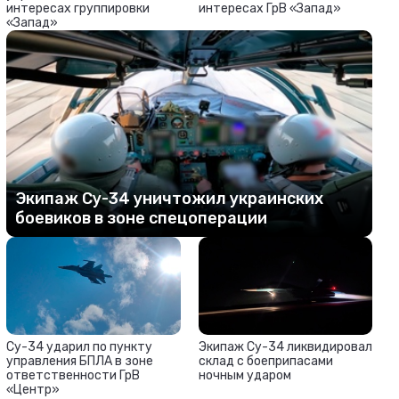
интересах группировки
интересах ГрВ «Запад»
«Запад»
Экипаж Су-34 уничтожил украинских
боевиков в зоне спецоперации
Су-34 ударил по пункту
Экипаж Су-34 ликвидировал
управления БПЛА в зоне
склад с боеприпасами
ответственности ГрВ
ночным ударом
«Центр»