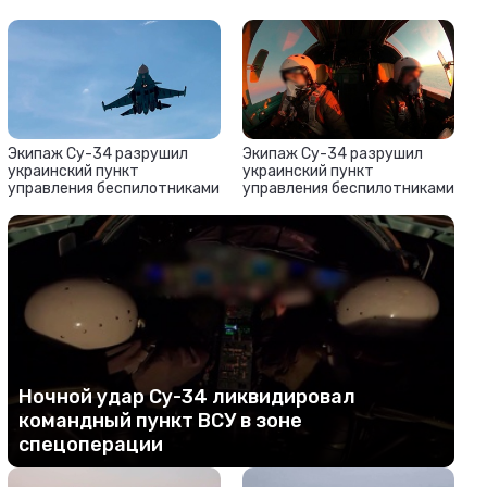
Экипаж Су-34 разрушил
Экипаж Су-34 разрушил
украинский пункт
украинский пункт
управления беспилотниками
управления беспилотниками
Ночной удар Су-34 ликвидировал
командный пункт ВСУ в зоне
спецоперации