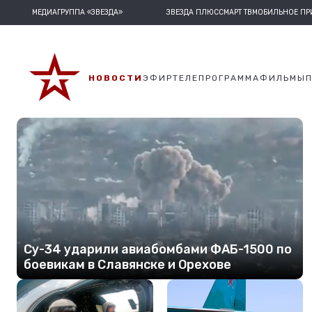
МЕДИАГРУППА «ЗВЕЗДА»
ЗВЕЗДА ПЛЮС
СМАРТ ТВ
МОБИЛЬНОЕ П
НОВОСТИ
ЭФИР
ТЕЛЕПРОГРАММА
ФИЛЬМЫ
Су-34 ударили авиабомбами ФАБ-1500 по
боевикам в Славянске и Орехове