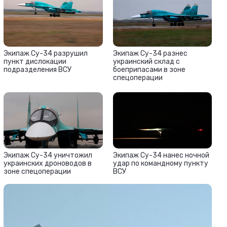
Экипаж Су-34 разрушил
Экипаж Су-34 разнес
пункт дислокации
украинский склад с
подразделения ВСУ
боеприпасами в зоне
спецоперации
Экипаж Су-34 уничтожил
Экипаж Су-34 нанес ночной
украинских дроноводов в
удар по командному пункту
зоне спецоперации
ВСУ