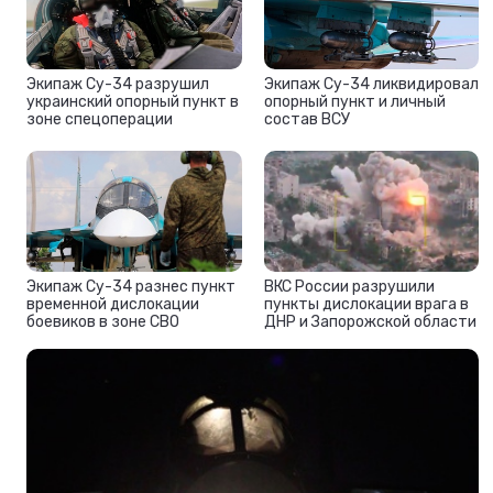
Экипаж Су-34 разрушил
Экипаж Су-34 ликвидировал
украинский опорный пункт в
опорный пункт и личный
зоне спецоперации
состав ВСУ
Экипаж Су-34 разнес пункт
ВКС России разрушили
временной дислокации
пункты дислокации врага в
боевиков в зоне СВО
ДНР и Запорожской области