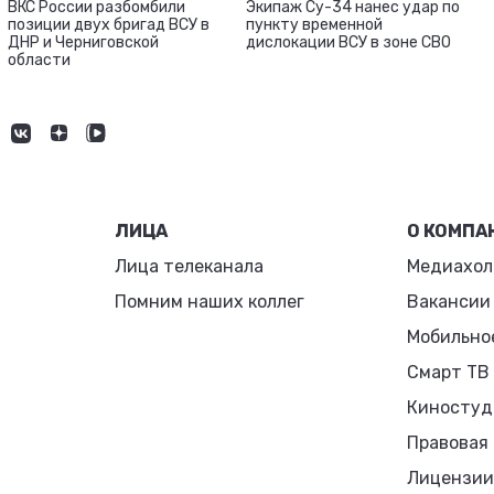
ВКС России разбомбили
Экипаж Су-34 нанес удар по
позиции двух бригад ВСУ в
пункту временной
ДНР и Черниговской
дислокации ВСУ в зоне СВО
области
ЛИЦА
О КОМПА
Лица телеканала
Медиахол
Помним наших коллег
Вакансии
Мобильно
Смарт ТВ
Киностуд
Правовая
Лицензии