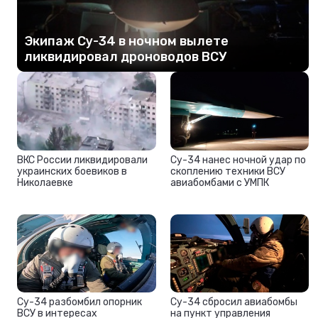
Экипаж Су-34 в ночном вылете
ликвидировал дроноводов ВСУ
ВКС России ликвидировали
Су-34 нанес ночной удар по
украинских боевиков в
скоплению техники ВСУ
Николаевке
авиабомбами с УМПК
Су-34 разбомбил опорник
Су-34 сбросил авиабомбы
ВСУ в интересах
на пункт управления