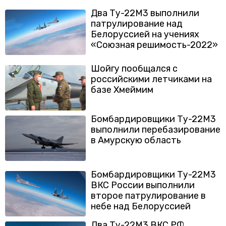
плановых учениях
Два Ту-22М3 выполнили
патрулирование над
Белоруссией на учениях
«Союзная решимость-2022»
Шойгу пообщался с
российскими летчиками на
базе Хмеймим
Бомбардировщики Ту-22М3
выполнили перебазирование
в Амурскую область
Бомбардировщики Ту-22М3
ВКС России выполнили
второе патрулирование в
небе над Белоруссией
Два Ту-22М3 ВКС РФ