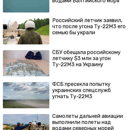
водами Балтийского моря
Российский летчик заявил,
что после угона Ту-22М3 его
семью бы украли
СБУ обещала российскому
летчику $3 млн за угон
Ту-22М3 на Украину
ФСБ пресекла попытку
украинских спецслужб
угнать Ту-22М3
Самолеты дальней авиации
выполнили полеты над
водами северных морей