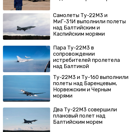
Самолеты Ту-22М3 и
МиГ-31И выполнили полеты
над Балтийским и
Каспийским морями
Пара Ту-22М3 в
сопровождении
истребителей пролетела
над Балтикой
Ту-22М3 и Ту-160 выполнили
полеты над Баренцевым,
Норвежским и Черным
морями
Два Ту-22М3 совершили
плановый полет над
Балтийским морем