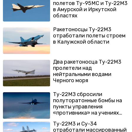
полетов Ту-95МС и Ту-22М3
в Амурской и Иркутской
областях
Ракетоносцы Ту-22М3
отработали полеты строем
в Калужской области
Два ракетоносца Ту-22М3
пролетели над
нейтральными водами
Черного моря
Ту-22МЗ сбросили
полуторатонные бомбы на
пункты управления
«противника» на учениях
«Запад-2021»
Ту-22М3 и Су-34
отработали массированный