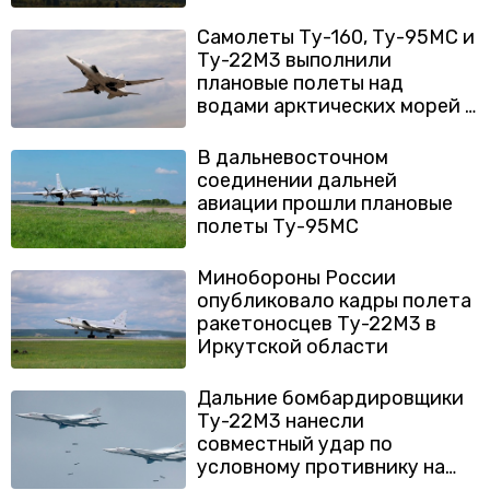
Самолеты Ту-160, Ту-95МС и
Ту-22М3 выполнили
плановые полеты над
водами арктических морей и
Балтики
В дальневосточном
соединении дальней
авиации прошли плановые
полеты Ту-95МС
Минобороны России
опубликовало кадры полета
ракетоносцев Ту-22М3 в
Иркутской области
Дальние бомбардировщики
Ту-22М3 нанесли
совместный удар по
условному противнику на