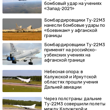
бомбовый удар на учениях
«Запад-2021»
Бомбардировщики Ту-22М3
нанесли бомбовые удары по
«боевикам» у афганской
границы
Бомбардировщики Ту-22М3
применят на российско-
узбекских учениях на
афганской границе
Небесная опора: в
Калужской и Иркутской
областях прошли учения
Дальней авиации
Через полстраны: дальние
Ту-22М3 совершили полеты
между Калужской и