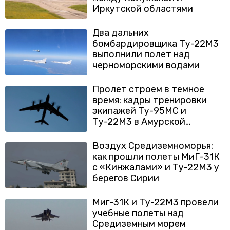
Иркутской областями
Два дальних
бомбардировщика Ту-22М3
выполнили полет над
черноморскими водами
Пролет строем в темное
время: кадры тренировки
экипажей Ту-95МС и
Ту-22М3 в Амурской
области
Воздух Средиземноморья:
как прошли полеты МиГ-31К
с «Кинжалами» и Ту-22М3 у
берегов Сирии
Миг-31К и Ту-22М3 провели
учебные полеты над
Средиземным морем