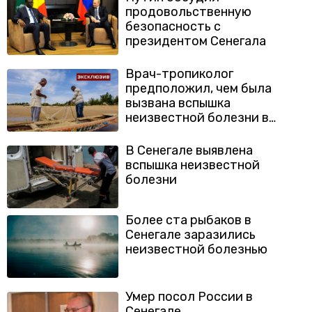
продовольственную
безопасность с
президентом Сенегала
Врач-тропиколог
предположил, чем была
вызвана вспышка
неизвестной болезни в
Сенегале
В Сенегале выявлена
вспышка неизвестной
болезни
Более ста рыбаков в
Сенегале заразились
неизвестной болезнью
Умер посол России в
Сенегале