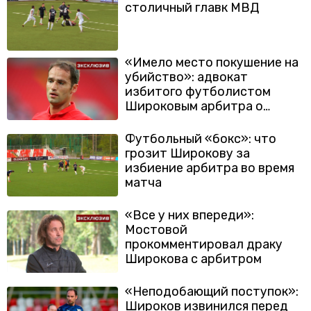
столичный главк МВД
«Имело место покушение на
убийство»: адвокат
избитого футболистом
Широковым арбитра о
возбуждении дела
Футбольный «бокс»: что
грозит Широкову за
избиение арбитра во время
матча
«Все у них впереди»:
Мостовой
прокомментировал драку
Широкова с арбитром
«Неподобающий поступок»:
Широков извинился перед