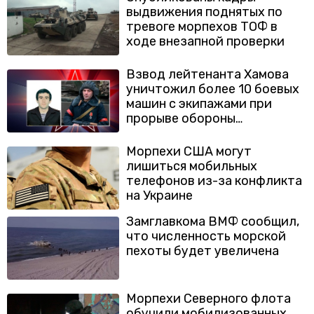
выдвижения поднятых по
тревоге морпехов ТОФ в
ходе внезапной проверки
Взвод лейтенанта Хамова
уничтожил более 10 боевых
машин с экипажами при
прорыве обороны
националистов
Морпехи США могут
лишиться мобильных
телефонов из-за конфликта
на Украине
Замглавкома ВМФ сообщил,
что численность морской
пехоты будет увеличена
Морпехи Северного флота
обучили мобилизованных