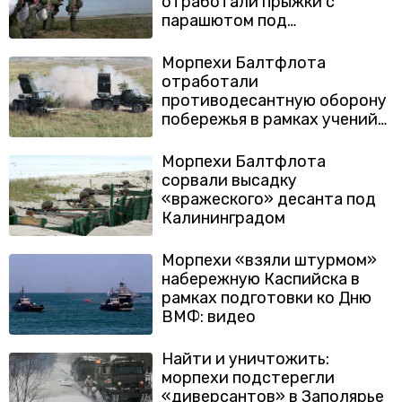
отработали прыжки с
парашютом под
Калининградом
Морпехи Балтфлота
отработали
противодесантную оборону
побережья в рамках учений
«Запад-2021»
Морпехи Балтфлота
сорвали высадку
«вражеского» десанта под
Калининградом
Морпехи «взяли штурмом»
набережную Каспийска в
рамках подготовки ко Дню
ВМФ: видео
Найти и уничтожить:
морпехи подстерегли
«диверсантов» в Заполярье