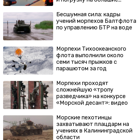
десантные корабли
Бесшумная сила: кадры
учений морпехов Балтфлота
по управлению БТР на воде
Морпехи Тихоокеанского
флота выполнили около
семи тысяч прыжков с
парашютом за год
Морпехи проходят
сложнейшую «тропу
разведчика» на конкурсе
«Морской десант»: видео
Морские пехотинцы
захватывают плацдарм на
учениях в Калининградской
области