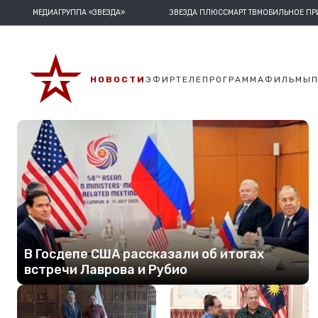
МЕДИАГРУППА «ЗВЕЗДА»
ЗВЕЗДА ПЛЮС
СМАРТ ТВ
МОБИЛЬНОЕ П
НОВОСТИ
ЭФИР
ТЕЛЕПРОГРАММА
ФИЛЬМЫ
В Госдепе США рассказали об итогах
встречи Лаврова и Рубио