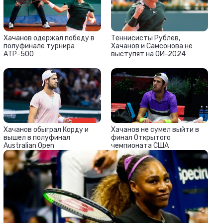
Хачанов одержал победу в
Теннисисты Рублев,
полуфинале турнира
Хачанов и Самсонова не
АТР-500
выступят на ОИ-2024
Хачанов обыграл Корду и
Хачанов не сумел выйти в
вышел в полуфинал
финал Открытого
Australian Open
чемпионата США