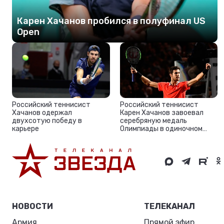
Карен Хачанов пробился в полуфинал US
Open
Российский теннисист
Российский теннисист
Хачанов одержал
Карен Хачанов завоевал
двухсотую победу в
серебряную медаль
карьере
Олимпиады в одиночном
разряде
НОВОСТИ
ТЕЛЕКАНАЛ
Армия
Прямой эфир