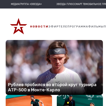
МЕДИАГРУППА «ЗВЕЗДА»
ЗВЕЗДА ПЛЮС
СМАРТ ТВ
МОБИЛЬНОЕ П
НОВОСТИ
ЭФИР
ТЕЛЕПРОГРАММА
ФИЛЬМЫ
Рублев пробился во второй круг турнира
АТР-500 в Монте-Карло