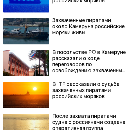
российских моряков
Захваченные пиратами
около Камеруна российские
моряки живы
В посольстве РФ в Камеруне
рассказали о ходе
переговоров по
освобождению захваченных
моряков
В ITF рассказали о судьбе
захваченных пиратами
российских моряков
После захвата пиратами
судна с россиянами создана
оперативная группа