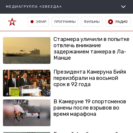
МЕДИАГРУППА «ЗВЕЗДА»
ЭФИР
ПРОГРАММЫ
ФИЛЬМЫ
РАДИО
Стармера уличили в попытке
отвлечь внимание
задержанием танкера в Ла-
Манше
Президента Камеруна Бийя
переизбрали на восьмой
срок в 92 года
В Камеруне 19 спортсменов
ранены после взрывов во
время марафона