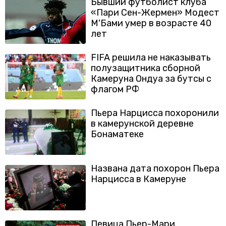
Бывший футболист клуба
«Пари Сен-Жермен» Модест
М'Бами умер в возрасте 40
лет
FIFA решила не наказывать
полузащитника сборной
Камеруна Ондуа за бутсы с
флагом РФ
Пьера Нарцисса похоронили
в камерунской деревне
Бонаматеке
Названа дата похорон Пьера
Нарцисса в Камеруне
Певица Пьер-Мари