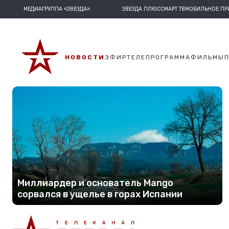
МЕДИАГРУППА «ЗВЕЗДА»
ЗВЕЗДА ПЛЮС
СМАРТ ТВ
МОБИЛЬНОЕ П
НОВОСТИ
ЭФИР
ТЕЛЕПРОГРАММА
ФИЛЬМЫ
Миллиардер и основатель Mango
сорвался в ущелье в горах Испании