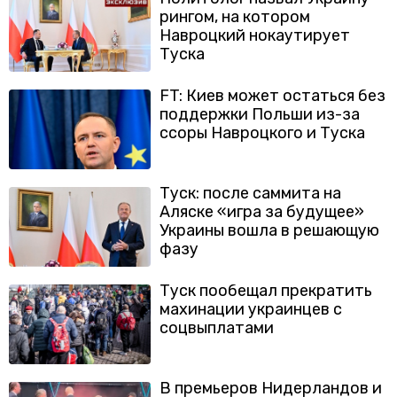
рингом, на котором
Навроцкий нокаутирует
Туска
FT: Киев может остаться без
поддержки Польши из-за
ссоры Навроцкого и Туска
Туск: после саммита на
Аляске «игра за будущее»
Украины вошла в решающую
фазу
Туск пообещал прекратить
махинации украинцев с
соцвыплатами
В премьеров Нидерландов и