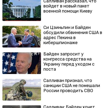
Салливан рассказал, что
войдет в новый пакет
военной помощи Киеву
Си Цзиньпин и Байден
обсудили обвинения США в
адрес Пекина в
кибершпионаже
Байден запросит у
конгресса средства на
Украину перед уходом с
поста
Салливан признал, что
санкции США не помешали
России проводить СВО
Салливан: Байден хочет