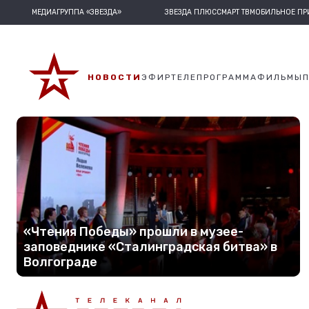
МЕДИАГРУППА «ЗВЕЗДА»
ЗВЕЗДА ПЛЮС
СМАРТ ТВ
МОБИЛЬНОЕ П
НОВОСТИ
ЭФИР
ТЕЛЕПРОГРАММА
ФИЛЬМЫ
«Чтения Победы» прошли в музее-
заповеднике «Сталинградская битва» в
Волгограде