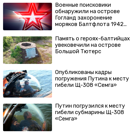
Военные поисковики
обнаружили на острове
Гогланд захоронение
моряков Балтфлота 1942
года
Память о героях-балтийцах
увековечили на острове
Большой Тютерс
Опубликованы кадры
погружения Путина к месту
гибели Щ-308 «Семга»
Путин погрузился к месту
гибели субмарины Щ-308
«Семга»