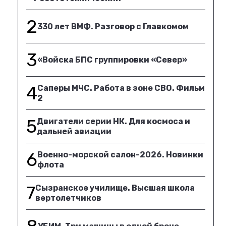
2
330 лет ВМФ. Разговор с Главкомом
3
«Войска БПС группировки «Север»
4
Саперы МЧС. Работа в зоне СВО. Фильм
2
5
Двигатели серии НК. Для космоса и
дальней авиации
6
Военно-морской салон-2026. Новинки
флота
7
Сызранское училище. Высшая школа
вертолетчиков