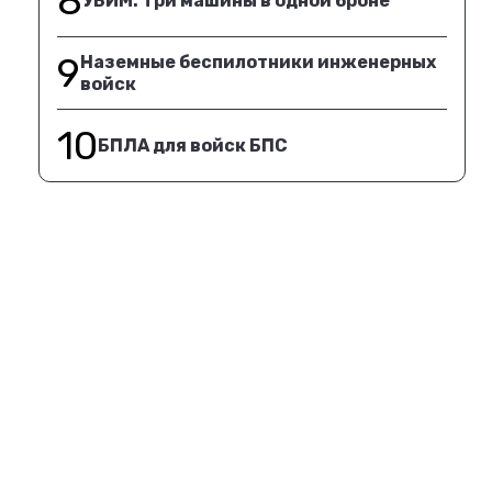
8
УБИМ. Три машины в одной броне
9
Наземные беспилотники инженерных
войск
10
БПЛА для войск БПС