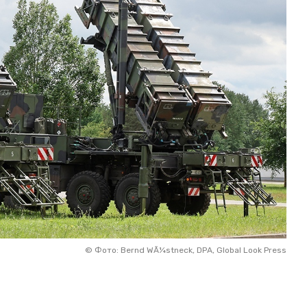
©
Фото: Bernd WÃ¼stneck, DPA, Global Look Press