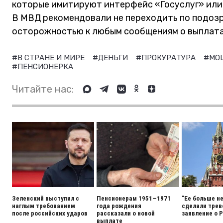
которые имитируют интерфейс «Госуслуг» или
В МВД рекомендовали не переходить по подозр
осторожностью к любым сообщениям о выплата
#В СТРАНЕ И МИРЕ
#ДЕНЬГИ
#ПРОКУРАТУРА
#МО
#ПЕНСИОНЕРКА
Читайте нас:
Зеленский выступил с
Пенсионерам 1951—1971
"Ее больше н
наглым требованием
года рождения
сделали тре
после российских ударов
рассказали о новой
заявление о 
выплате