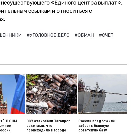
 несуществующего «Единого центра выплат».
ительным ссылкам и относиться с
х.
ШЕННИКИ
#УГОЛОВНОЕ ДЕЛО
#ОБМАН
#СЧЕТ
ет". В США
ВСУ атаковали Таганрог
России предложили
вожное
ракетами: что
забрать бывшую
России
происходило в городе
советскую базу