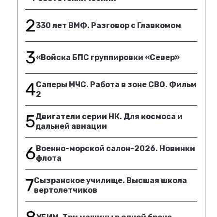
2
330 лет ВМФ. Разговор с Главкомом
3
«Войска БПС группировки «Север»
4
Саперы МЧС. Работа в зоне СВО. Фильм
2
5
Двигатели серии НК. Для космоса и
дальней авиации
6
Военно-морской салон-2026. Новинки
флота
7
Сызранское училище. Высшая школа
вертолетчиков