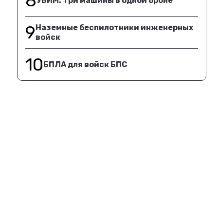
8
УБИМ. Три машины в одной броне
9
Наземные беспилотники инженерных
войск
10
БПЛА для войск БПС