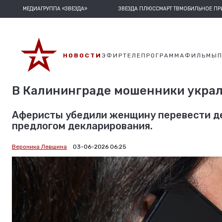
МЕДИАГРУППА «ЗВЕЗДА»
ЗВЕЗДА ПЛЮС
СМАРТ ТВ
МОБИЛЬНОЕ П
НОВОСТИ
ЭФИР
ТЕЛЕПРОГРАММА
ФИЛЬМЫ
В Калининграде мошенники украли
Аферисты убедили женщину перевести де
предлогом декларирования.
Вероника Левшина
03-06-2026 06:25