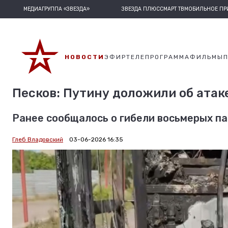
МЕДИАГРУППА «ЗВЕЗДА»
ЗВЕЗДА ПЛЮС
СМАРТ ТВ
МОБИЛЬНОЕ П
НОВОСТИ
ЭФИР
ТЕЛЕПРОГРАММА
ФИЛЬМЫ
Песков: Путину доложили об атаке
Ранее сообщалось о гибели восьмерых па
Глеб Владовский
03-06-2026 16:35