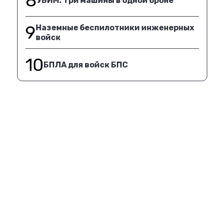
8
УБИМ. Три машины в одной броне
9
Наземные беспилотники инженерных
войск
10
БПЛА для войск БПС