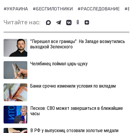
#УКРАИНА
#БЕСПИЛОТНИКИ
#РАССЛЕДОВАНИЕ
#В
Читайте нас:
"Перешел все границы". На Западе возмутились
выходкой Зеленского
Челябинец поймал царь-щуку
Банки срочно изменили условия по вкладам
Песков: СВО может завершиться в ближайшие
часы
В РФ у выпускниц отозвали золотые медали