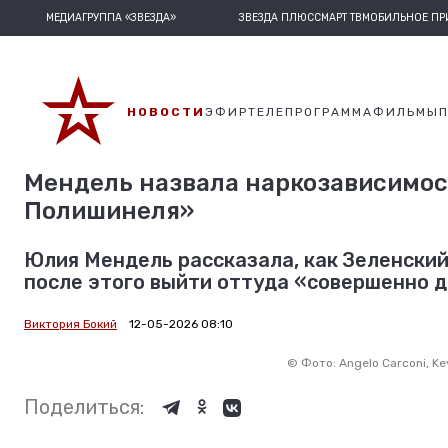
МЕДИАГРУППА «ЗВЕЗДА»
ЗВЕЗДА ПЛЮС
СМАРТ ТВ
МОБИЛЬНОЕ П
НОВОСТИ
ЭФИР
ТЕЛЕПРОГРАММА
ФИЛЬМЫ
Мендель назвала наркозависимос
Полишинеля»
Юлия Мендель рассказала, как Зеленский 
после этого выйти оттуда «совершенно д
Виктория Бокий
12-05-2026 08:10
©
Фото: Angelo Carconi, Ke
Поделиться: