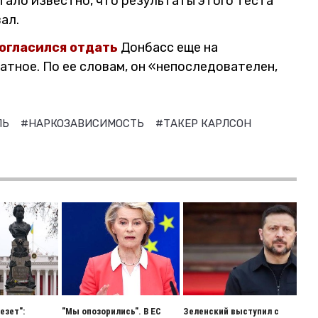
тало известно, что результаты этого теста
ал.
огласился отдать
Донбасс еще на
ратное. По ее словам, он «непоследователен,
ЛЬ
#НАРКОЗАВИСИМОСТЬ
#ТАКЕР КАРЛСОН
езет":
"Мы опозорились". В ЕС
Зеленский выступил с