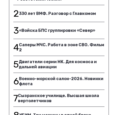
2
330 лет ВМФ. Разговор с Главкомом
3
«Войска БПС группировки «Север»
4
Саперы МЧС. Работа в зоне СВО. Фильм
2
5
Двигатели серии НК. Для космоса и
дальней авиации
6
Военно-морской салон-2026. Новинки
флота
7
Сызранское училище. Высшая школа
вертолетчиков