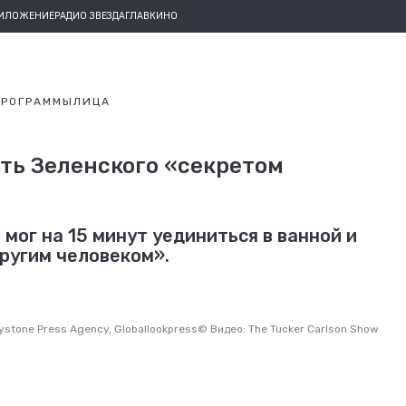
РИЛОЖЕНИЕ
РАДИО ЗВЕЗДА
ГЛАВКИНО
ПРОГРАММЫ
ЛИЦА
ть Зеленского «секретом
мог на 15 минут уединиться в ванной и
ругим человеком».
ystone Press Agency, Globallookpress
©
Видео: The Tucker Carlson Show