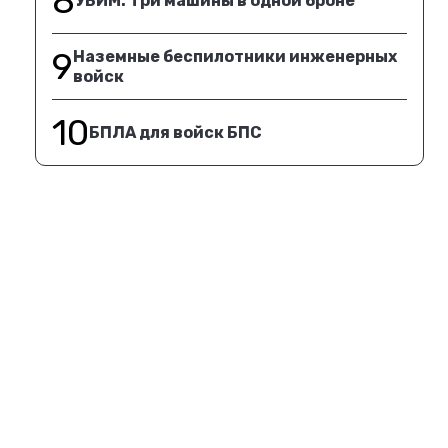
8
УБИМ. Три машины в одной броне
9
Наземные беспилотники инженерных
войск
10
БПЛА для войск БПС