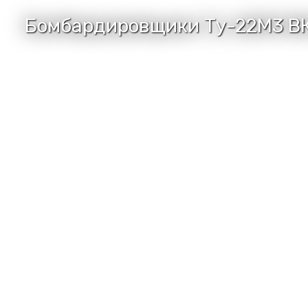
Бомбардировщики Ту-22М3 ВК