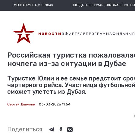
МЕДИАГРУППА «ЗВЕЗДА»
ЗВЕЗДА ПЛЮС
СМАРТ ТВ
МОБИЛЬНОЕ П
НОВОСТИ
ЭФИР
ТЕЛЕПРОГРАММА
ФИЛЬМЫ
Российская туристка пожаловала
ночлега из-за ситуации в Дубае
Туристке Юлии и ее семье предстоит сро
чартерного рейса. Участница футбольной
сможет улететь из Дубая.
Сергей Дьячкин
03-03-2026 11:54
Поделиться: