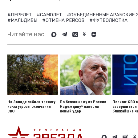
#ПЕРЕЛЕТ
#САМОЛЕТ
#ОБЪЕДИНЕННЫЕ АРАБСКИЕ
#МАЛЬДИВЫ
#ОТМЕНА РЕЙСОВ
#ФУТБОЛИСТКА
Читайте нас:
На Западе забили тревогу
По бежавшему из России
Песков: СВО 
из-за угрозы окончания
Надеждину* нанесли
завершиться 
СВО
новый удар
ближайшие ч