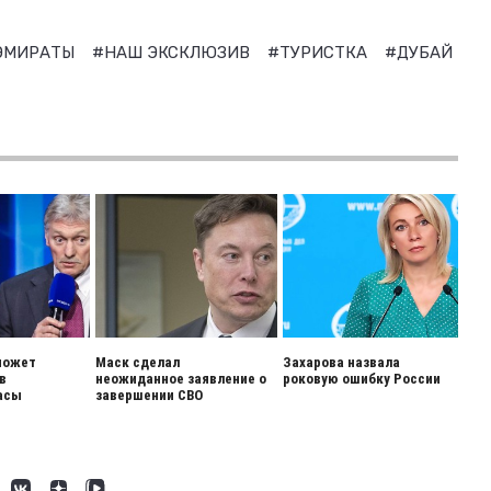
 ЭМИРАТЫ
#НАШ ЭКСКЛЮЗИВ
#ТУРИСТКА
#ДУБАЙ
может
Маск сделал
Захарова назвала
в
неожиданное заявление о
роковую ошибку России
асы
завершении СВО