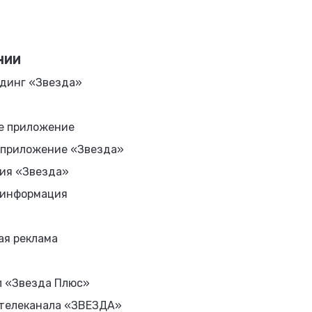
НИИ
динг «Звезда»
е приложение
 приложение «Звезда»
ия «Звезда»
 информация
ая реклама
л «Звезда Плюс»
 телеканала «ЗВЕЗДА»