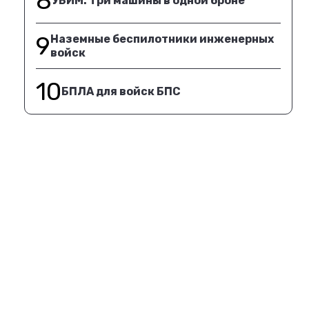
8
УБИМ. Три машины в одной броне
9
Наземные беспилотники инженерных
войск
10
БПЛА для войск БПС