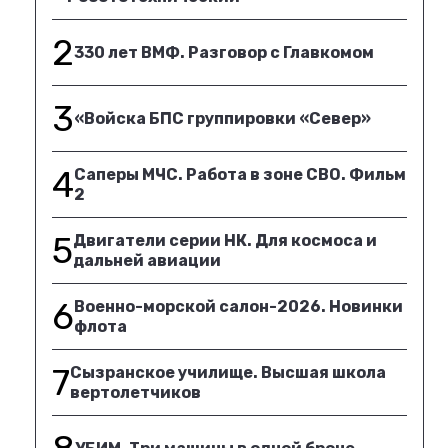
2
330 лет ВМФ. Разговор с Главкомом
3
«Войска БПС группировки «Север»
4
Саперы МЧС. Работа в зоне СВО. Фильм
2
5
Двигатели серии НК. Для космоса и
дальней авиации
6
Военно-морской салон-2026. Новинки
флота
7
Сызранское училище. Высшая школа
вертолетчиков