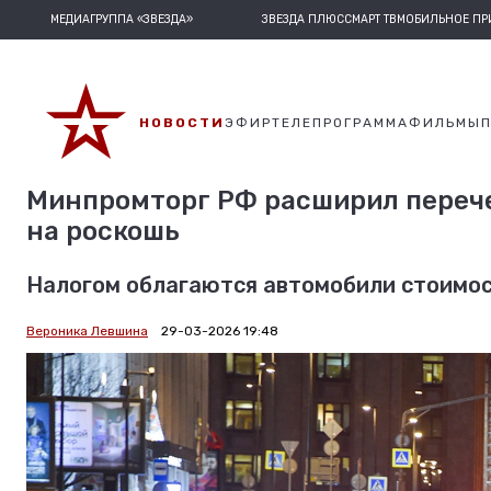
МЕДИАГРУППА «ЗВЕЗДА»
ЗВЕЗДА ПЛЮС
СМАРТ ТВ
МОБИЛЬНОЕ П
НОВОСТИ
ЭФИР
ТЕЛЕПРОГРАММА
ФИЛЬМЫ
Минпромторг РФ расширил переч
на роскошь
Налогом облагаются автомобили стоимост
Вероника Левшина
29-03-2026 19:48