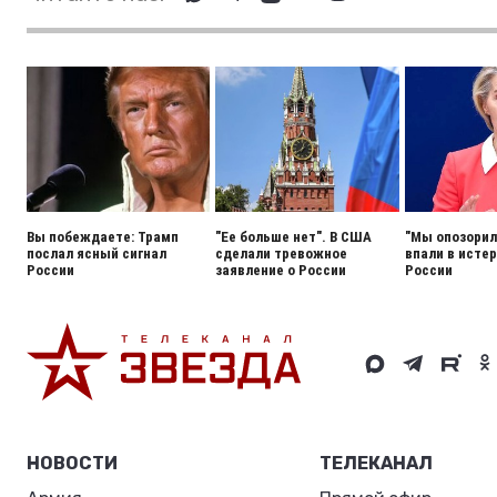
Вы побеждаете: Трамп
"Ее больше нет". В США
"Мы опозорили
послал ясный сигнал
сделали тревожное
впали в истер
России
заявление о России
России
НОВОСТИ
ТЕЛЕКАНАЛ