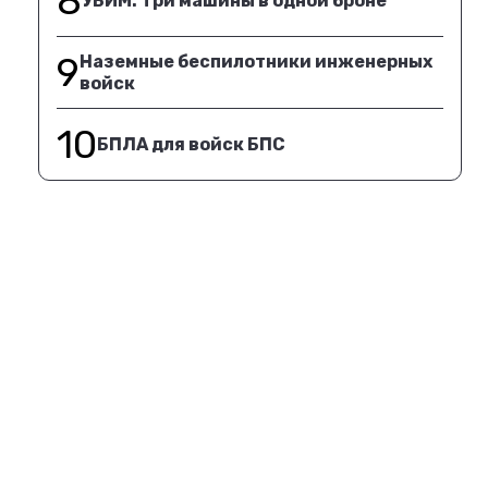
8
УБИМ. Три машины в одной броне
9
Наземные беспилотники инженерных
войск
10
БПЛА для войск БПС