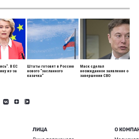
сь". В ЕС
Штаты готовят в Россию
Маск сделал
ику из-за
нового "засланного
неожиданное заявление о
казачка"
завершении СВО
ЛИЦА
О КОМПА