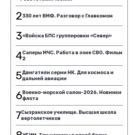
2
330 лет ВМФ. Разговор с Главкомом
3
«Войска БПС группировки «Север»
4
Саперы МЧС. Работа в зоне СВО. Фильм
2
5
Двигатели серии НК. Для космоса и
дальней авиации
6
Военно-морской салон-2026. Новинки
флота
7
Сызранское училище. Высшая школа
вертолетчиков