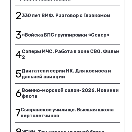
2
330 лет ВМФ. Разговор с Главкомом
3
«Войска БПС группировки «Север»
4
Саперы МЧС. Работа в зоне СВО. Фильм
2
5
Двигатели серии НК. Для космоса и
дальней авиации
6
Военно-морской салон-2026. Новинки
флота
7
Сызранское училище. Высшая школа
вертолетчиков