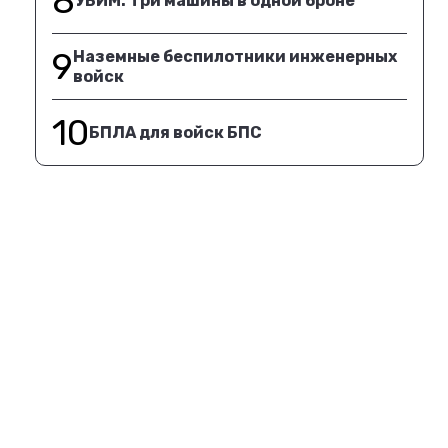
8
УБИМ. Три машины в одной броне
9
Наземные беспилотники инженерных
войск
10
БПЛА для войск БПС