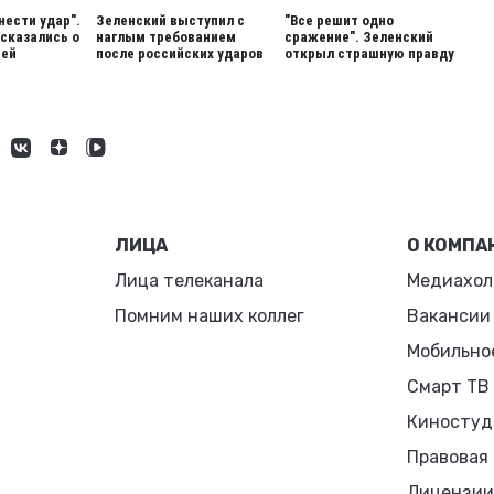
нести удар".
Зеленский выступил с
"Все решит одно
сказались о
наглым требованием
сражение". Зеленский
ией
после российских ударов
открыл страшную правду
ЛИЦА
О КОМПА
Лица телеканала
Медиахол
Помним наших коллег
Вакансии
Мобильно
Смарт ТВ
Киностуд
Правовая
Лицензии