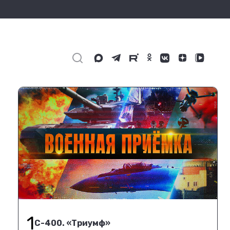
1
С-400. «Триумф»