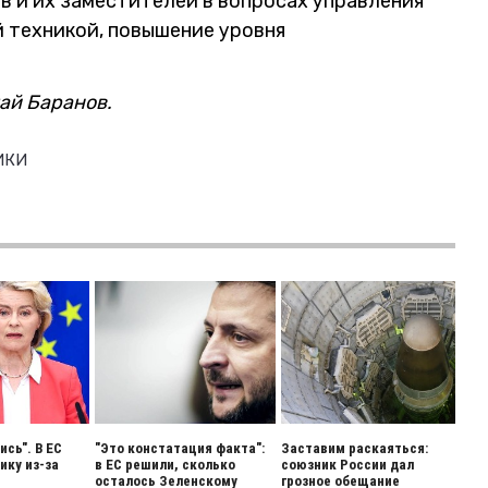
в и их заместителей в вопросах управления
 техникой, повышение уровня
ай Баранов.
ИКИ
сь". В ЕС
"Это констатация факта":
Заставим раскаяться:
ику из-за
в ЕС решили, сколько
союзник России дал
осталось Зеленскому
грозное обещание