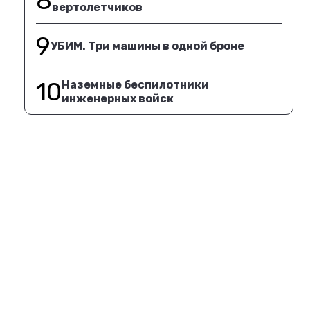
8
вертолетчиков
9
УБИМ. Три машины в одной броне
10
Наземные беспилотники
инженерных войск