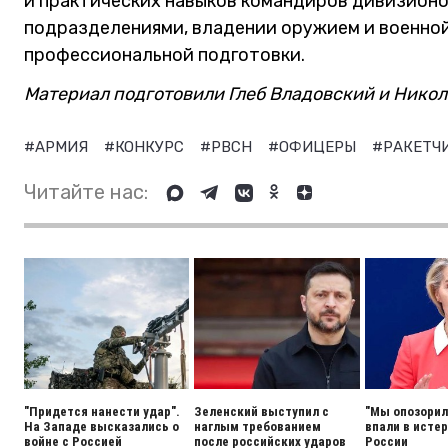
и практических навыков командиров дивизионо
подразделениями, владении оружием и военной
профессиональной подготовки.
Материал подготовили Глеб Владовский и Никол
#АРМИЯ
#КОНКУРС
#РВСН
#ОФИЦЕРЫ
#РАКЕТЧ
Читайте нас:
"Придется нанести удар".
Зеленский выступил с
"Мы опозорили
На Западе высказались о
наглым требованием
впали в истер
войне с Россией
после российских ударов
России