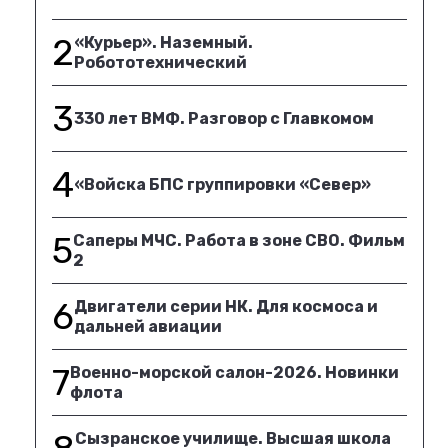
2
«Курьер». Наземный.
Робототехнический
3
330 лет ВМФ. Разговор с Главкомом
4
«Войска БПС группировки «Север»
5
Саперы МЧС. Работа в зоне СВО. Фильм
2
6
Двигатели серии НК. Для космоса и
дальней авиации
7
Военно-морской салон-2026. Новинки
флота
Сызранское училище. Высшая школа