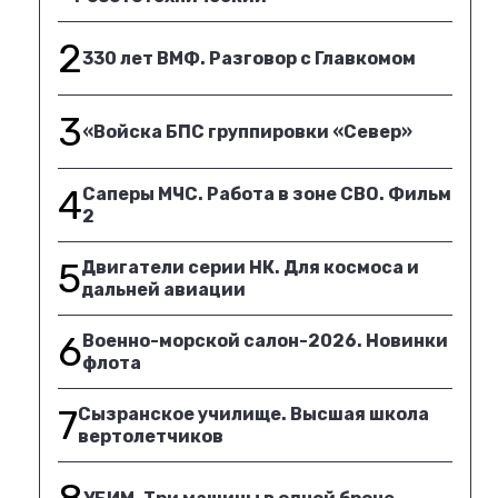
2
330 лет ВМФ. Разговор с Главкомом
3
«Войска БПС группировки «Север»
4
Саперы МЧС. Работа в зоне СВО. Фильм
2
5
Двигатели серии НК. Для космоса и
дальней авиации
6
Военно-морской салон-2026. Новинки
флота
7
Сызранское училище. Высшая школа
вертолетчиков