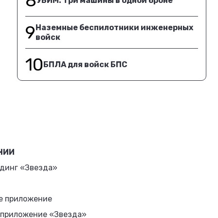
8
УБИМ. Три машины в одной броне
9
Наземные беспилотники инженерных
войск
10
БПЛА для войск БПС
НИИ
динг «Звезда»
е приложение
 приложение «Звезда»