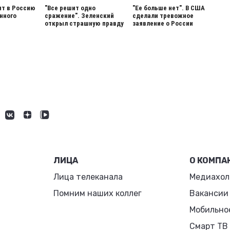
т в Россию
"Все решит одно
"Ее больше нет". В США
нного
сражение". Зеленский
сделали тревожное
открыл страшную правду
заявление о России
ЛИЦА
О КОМПА
Лица телеканала
Медиахол
Помним наших коллег
Вакансии
Мобильно
Смарт ТВ