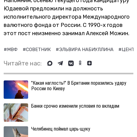
Напомним, осенью текущего года кандидатуру
Юдаевой предложили на должность
исполнительного директора Международного
валютного фонда от России. С 1990-х годов
этот пост неизменно занимал Алексей Можин.
#МВФ
#СОВЕТНИК
#ЭЛЬВИРА НАБИУЛЛИНА
#ЦЕНТ
Читайте нас:
"Какая наглость!" В Британии поразились удару
России по Киеву
Банки срочно изменили условия по вкладам
Челябинец поймал царь-щуку