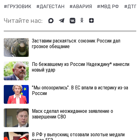
#ГРУЗОВИК
#ДАГЕСТАН
#АВАРИЯ
#МВД РФ
#ДТП
Читайте нас:
Заставим раскаяться: союзник России дал
грозное обещание
По бежавшему из России Надеждину* нанесли
новый удар
"Мы опозорились". В ЕС впали в истерику из-за
России
Маск сделал неожиданное заявление о
завершении СВО
В РФ у выпускниц отозвали золотые медали