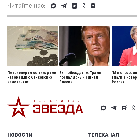
Читайте нас:
Пенсионерам со вкладами
Вы побеждаете: Трамп
"Мы опозорили
напомнили о банковских
послал ясный сигнал
впали в истер
изменениях
России
России
НОВОСТИ
ТЕЛЕКАНАЛ