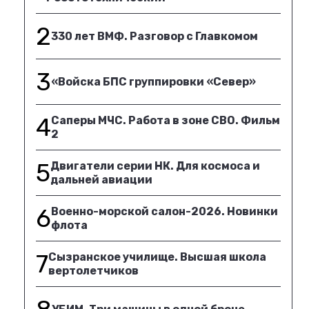
2
330 лет ВМФ. Разговор с Главкомом
3
«Войска БПС группировки «Север»
4
Саперы МЧС. Работа в зоне СВО. Фильм
2
5
Двигатели серии НК. Для космоса и
дальней авиации
6
Военно-морской салон-2026. Новинки
флота
7
Сызранское училище. Высшая школа
вертолетчиков