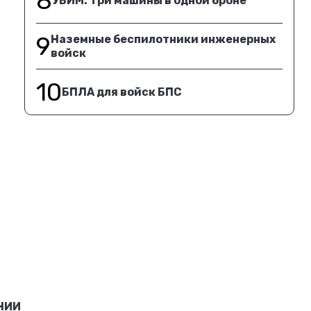
8
УБИМ. Три машины в одной броне
9
Наземные беспилотники инженерных
войск
10
БПЛА для войск БПС
НИИ