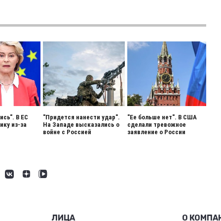
сь". В ЕС
"Придется нанести удар".
"Ее больше нет". В США
ику из-за
На Западе высказались о
сделали тревожное
войне с Россией
заявление о России
ЛИЦА
О КОМПА