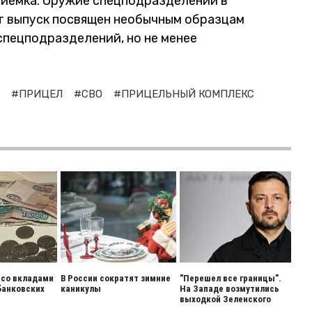
риемка. Оружие спецподразделений в
от выпуск посвящен необычным образцам
спецподразделений, но не менее
0
#ПРИЦЕЛ
#СВО
#ПРИЦЕЛЬНЫЙ КОМПЛЕКС
 со вкладами
В России сократят зимние
"Перешел все границы".
банковских
каникулы
На Западе возмутились
выходкой Зеленского