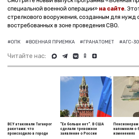
Смотрите новый выпуск программы «Военная п
специальной военной операции»
на сайте
. Эт
стрелкового вооружения, созданным для нужд 
востребованных в зоне проведения СВО.
#ОПК
#ВОЕННАЯ ПРИЕМКА
#ГРАНАТОМЕТ
#АГС-3
Читайте нас:
ВСУ атаковали Таганрог
"Ее больше нет". В США
Пенсионерам
ракетами: что
сделали тревожное
напомнили о 
происходило в городе
заявление о России
изменениях