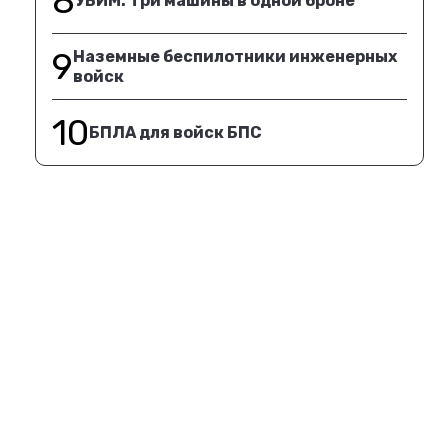
8
УБИМ. Три машины в одной броне
9
Наземные беспилотники инженерных
войск
10
БПЛА для войск БПС