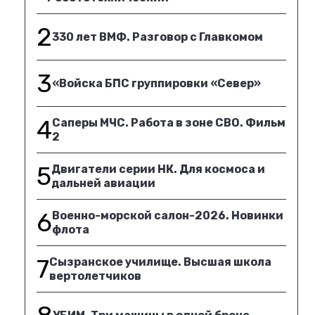
2
330 лет ВМФ. Разговор с Главкомом
3
«Войска БПС группировки «Север»
4
Саперы МЧС. Работа в зоне СВО. Фильм
2
5
Двигатели серии НК. Для космоса и
дальней авиации
6
Военно-морской салон-2026. Новинки
флота
7
Сызранское училище. Высшая школа
вертолетчиков