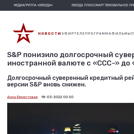
МЕДИАГРУППА «ЗВЕЗДА»
ЗВЕЗДА ПЛЮС
СМАРТ ТВ
МОБИЛЬНОЕ П
НОВОСТИ
ЭФИР
ТЕЛЕПРОГРАММА
ФИЛЬМЫ
S&P понизило долгосрочный суве
иностранной валюте с «ССС-» до 
Долгосрочный суверенный кредитный рей
версии S&P вновь снижен.
Анна Берестовая
18-03-2022 00:50