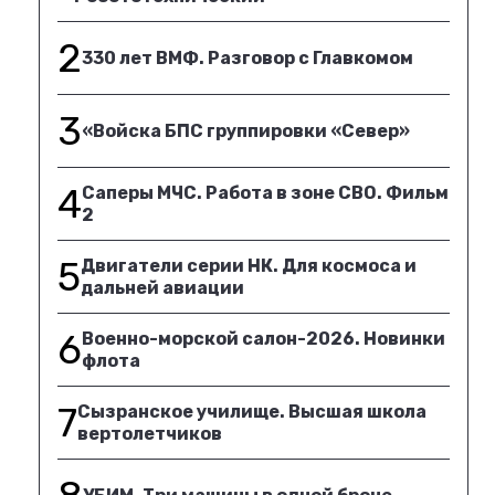
2
330 лет ВМФ. Разговор с Главкомом
3
«Войска БПС группировки «Север»
4
Саперы МЧС. Работа в зоне СВО. Фильм
2
5
Двигатели серии НК. Для космоса и
дальней авиации
6
Военно-морской салон-2026. Новинки
флота
7
Сызранское училище. Высшая школа
вертолетчиков