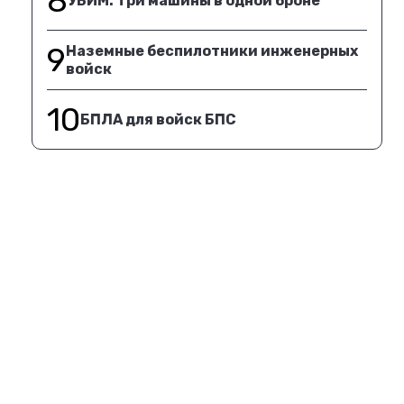
8
УБИМ. Три машины в одной броне
9
Наземные беспилотники инженерных
войск
10
БПЛА для войск БПС