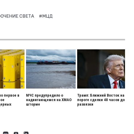
ЮЧЕНИЕ СВЕТА
#МЦД
о первое в
МЧС предупредило о
Трамп: Ближний Восток на
ное
надвигающемся на ХМАО
пороге сделки 48 часов до
дерных
шторме
развязки