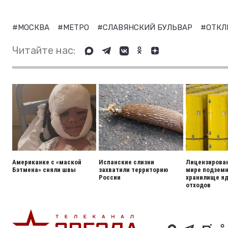
#МОСКВА
#МЕТРО
#СЛАВЯНСКИЙ БУЛЬВАР
#ОТКЛ
Читайте нас:
Американке с «маской
Испанские слизни
Лицензирован
Бэтмена» сняли швы
захватили территорию
мире подзем
России
хранилище я
отходов