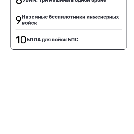
8
УБИМ. Три машины в одной броне
9
Наземные беспилотники инженерных
войск
10
БПЛА для войск БПС