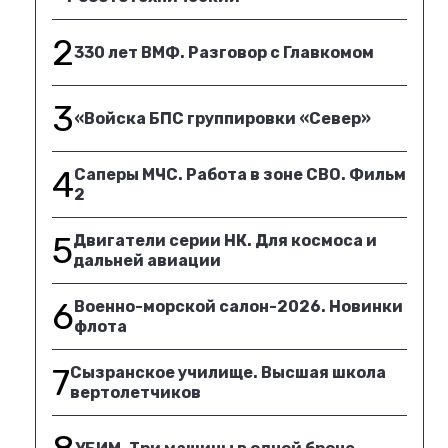
2
330 лет ВМФ. Разговор с Главкомом
3
«Войска БПС группировки «Север»
4
Саперы МЧС. Работа в зоне СВО. Фильм
2
5
Двигатели серии НК. Для космоса и
дальней авиации
6
Военно-морской салон-2026. Новинки
флота
7
Сызранское училище. Высшая школа
вертолетчиков