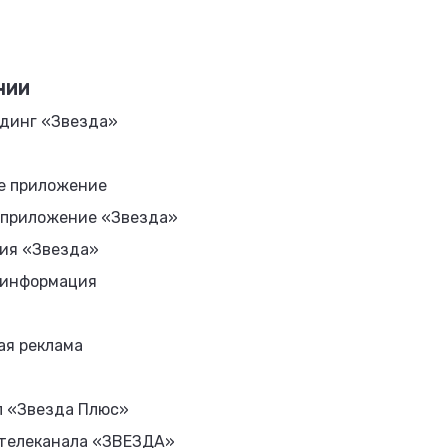
НИИ
динг «Звезда»
е приложение
 приложение «Звезда»
ия «Звезда»
 информация
ая реклама
л «Звезда Плюс»
 телеканала «ЗВЕЗДА»