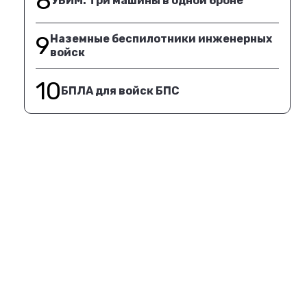
8
УБИМ. Три машины в одной броне
9
Наземные беспилотники инженерных
войск
10
БПЛА для войск БПС