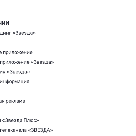
НИИ
динг «Звезда»
е приложение
 приложение «Звезда»
ия «Звезда»
 информация
ая реклама
л «Звезда Плюс»
 телеканала «ЗВЕЗДА»