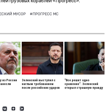
елей грузовых кораблей «Прогресс».
ЕСКИЙ МУСОР
#ПРОГРЕСС МС
 из России
Зеленский выступил с
"Все решит одно
нанесли
наглым требованием
сражение". Зеленский
после российских ударов
открыл страшную правду