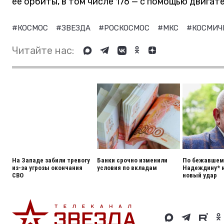
ее орбиты, в том числе 176 — с помощью двигат
#КОСМОС
#ЗВЕЗДА
#РОСКОСМОС
#МКС
#КОСМИЧ
Читайте нас:
На Западе забили тревогу
Банки срочно изменили
По бежавшему
из-за угрозы окончания
условия по вкладам
Надеждину* 
СВО
новый удар