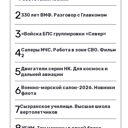
2
330 лет ВМФ. Разговор с Главкомом
3
«Войска БПС группировки «Север»
4
Саперы МЧС. Работа в зоне СВО. Фильм
2
5
Двигатели серии НК. Для космоса и
дальней авиации
6
Военно-морской салон-2026. Новинки
флота
7
Сызранское училище. Высшая школа
вертолетчиков