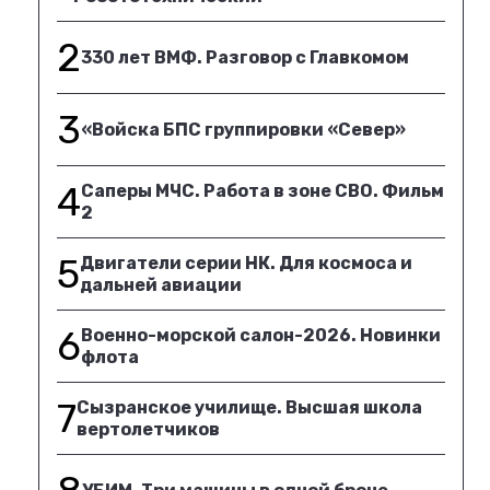
2
330 лет ВМФ. Разговор с Главкомом
3
«Войска БПС группировки «Север»
4
Саперы МЧС. Работа в зоне СВО. Фильм
2
5
Двигатели серии НК. Для космоса и
дальней авиации
6
Военно-морской салон-2026. Новинки
флота
7
Сызранское училище. Высшая школа
вертолетчиков