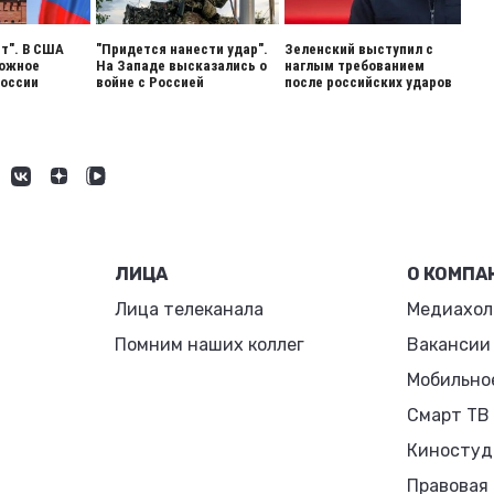
ет". В США
"Придется нанести удар".
Зеленский выступил с
вожное
На Западе высказались о
наглым требованием
России
войне с Россией
после российских ударов
ЛИЦА
О КОМПА
Лица телеканала
Медиахол
Помним наших коллег
Вакансии
Мобильно
Смарт ТВ
Киностуд
Правовая