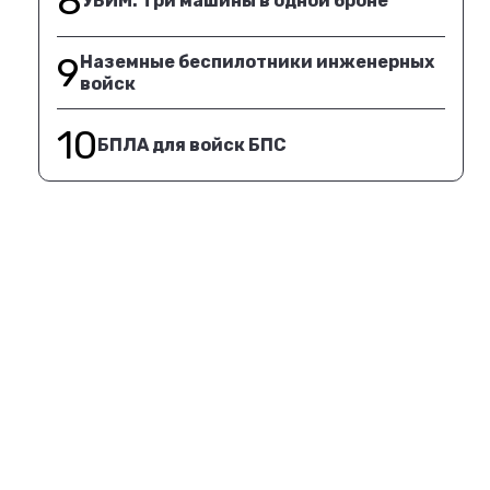
8
УБИМ. Три машины в одной броне
9
Наземные беспилотники инженерных
войск
10
БПЛА для войск БПС