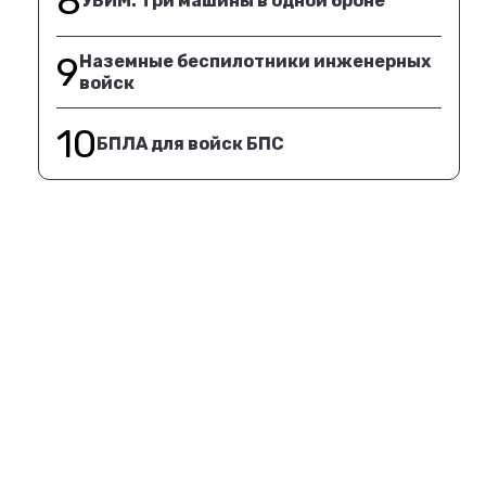
8
УБИМ. Три машины в одной броне
9
Наземные беспилотники инженерных
войск
10
БПЛА для войск БПС