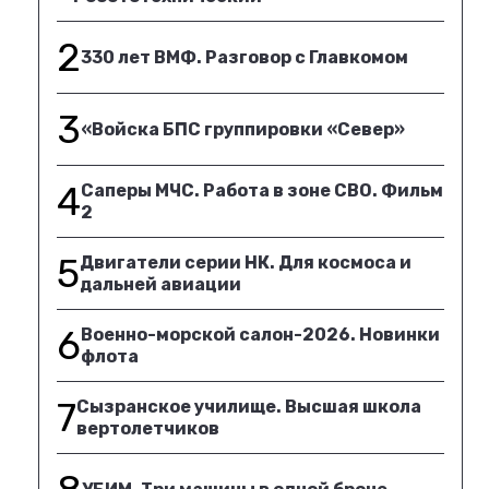
2
330 лет ВМФ. Разговор с Главкомом
3
«Войска БПС группировки «Север»
4
Саперы МЧС. Работа в зоне СВО. Фильм
2
5
Двигатели серии НК. Для космоса и
дальней авиации
6
Военно-морской салон-2026. Новинки
флота
7
Сызранское училище. Высшая школа
вертолетчиков